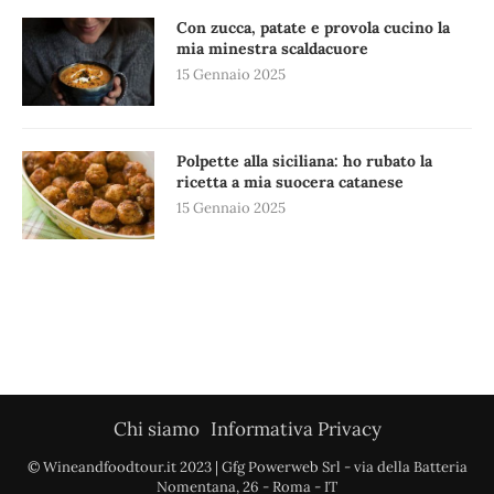
Con zucca, patate e provola cucino la
mia minestra scaldacuore
15 Gennaio 2025
Polpette alla siciliana: ho rubato la
ricetta a mia suocera catanese
15 Gennaio 2025
Chi siamo
Informativa Privacy
© Wineandfoodtour.it 2023 | Gfg Powerweb Srl - via della Batteria
Nomentana, 26 - Roma - IT