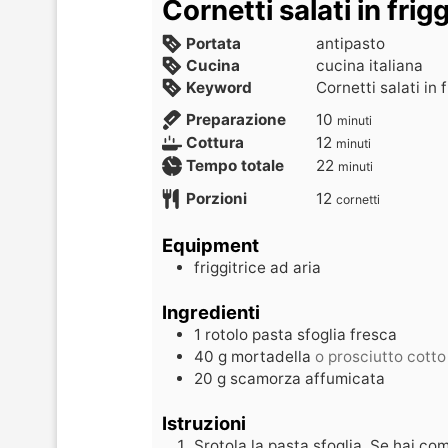
Cornetti salati in frigg
Portata
antipasto
Cucina
cucina italiana
Keyword
Cornetti salati in 
Preparazione
10
minuti
Cottura
12
minuti
Tempo totale
22
minuti
Porzioni
12
cornetti
Equipment
friggitrice ad aria
Ingredienti
1
rotolo
pasta sfoglia fresca
40
g
mortadella
o prosciutto cotto
20
g
scamorza affumicata
Istruzioni
Srotola la pasta sfoglia. Se hai com