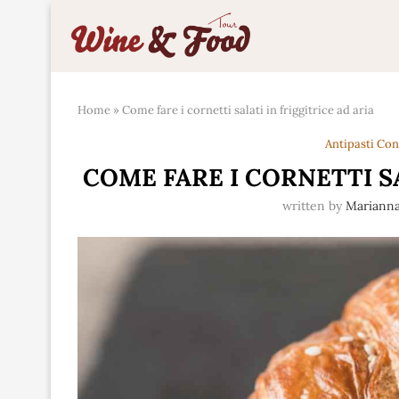
Home
»
Come fare i cornetti salati in friggitrice ad aria
Antipasti Co
COME FARE I CORNETTI SA
written by
Mariann