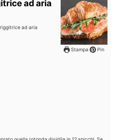
itrice ad aria
friggitrice ad aria
Stampa
Pin
prato quella rotonda dividila in 12 spicchi. Se