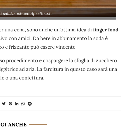
i salati- wineandfoodtour.it
per una cena, sono anche un’ottima idea di
finger food
tivo con amici. Da bere in abbinamento la soda è
co e frizzante può essere vincente.
esso procedimento e cospargere la sfoglia di zucchero
riggitrice ad aria. La farcitura in questo caso sarà una
le o una confettura.
GGI ANCHE