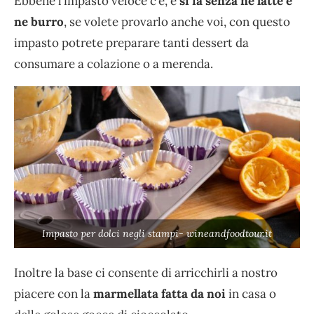
Ebbene l’impasto veloce c’è, e
si fa senza ne latte e
ne burro
, se volete provarlo anche voi, con questo
impasto potrete preparare tanti dessert da
consumare a colazione o a merenda.
Impasto per dolci negli stampi- wineandfoodtour.it
Inoltre la base ci consente di arricchirli a nostro
piacere con la
marmellata fatta da noi
in casa o