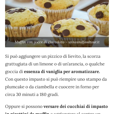
Muffin con gocce di cioccolato – wineandfoodtour.it
Si può aggiungere un pizzico di lievito, la scorza
grattugiata di un limone o di un’arancia, o qualche
goccia di
essenza di vaniglia per aromatizzare.
Con questo impasto si può riempire uno stampo da
plumcake o da ciambella e cuocere in forno per
circa 30 minuti a 180 gradi.
Oppure si possono
versare dei cucchiai di impasto
in pirottini da muffin
e aggiungere al centro un