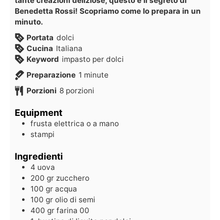
tante creazioni deliziose, questo è il segreto di
Benedetta Rossi! Scopriamo come lo prepara in un
minuto.
Portata
dolci
Cucina
Italiana
Keyword
impasto per dolci
Preparazione
1
minute
Porzioni
8
porzioni
Equipment
frusta elettrica o a mano
stampi
Ingredienti
4
uova
200
gr
zucchero
100
gr
acqua
100
gr
olio di semi
400
gr
farina 00