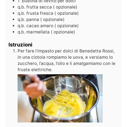
1
bustina di lievito per dolci
q.b.
frutta secca ( opzionale)
q.b.
frusta fresca ( opzionale)
q.b.
panna ( opzionale)
q.b.
cacao amaro ( opzionale)
q.b.
marmellata ( opzionale)
Istruzioni
Per fare l’impasto per dolci di Benedetta Rossi,
in una ciotola rompiamo le uova, e versiamo lo
zucchero, l’acqua, l’olio e li amalgamiamo con le
fruste elettriche.