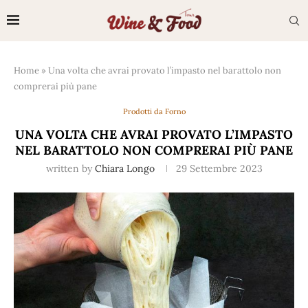
Home
»
Una volta che avrai provato l’impasto nel barattolo non
comprerai più pane
Prodotti da Forno
UNA VOLTA CHE AVRAI PROVATO L’IMPASTO
NEL BARATTOLO NON COMPRERAI PIÙ PANE
written by
Chiara Longo
29 Settembre 2023