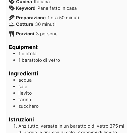
Cucina
Italiana
Keyword
Pane fatto in casa
Preparazione
1
ora
50
minuti
Cottura
30
minuti
Porzioni
3
persone
Equipment
1 ciotola
1 barattolo di vetro
Ingredienti
acqua
sale
lievito
farina
zucchero
Istruzioni
Anzitutto, versate in un barattolo di vetro 375 ml
di acqua, 5 grammi di sale, 7 grammi di lievito,