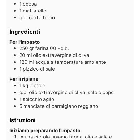
1 coppa
1 mattarello
q.b. carta forno
Ingredienti
Per l'impasto
250
gr
farina 00
+q.b.
20
ml
olio extravergine di oliva
120
ml
acqua a temperatura ambiente
1
pizzico
di sale
Per il ripieno
1
kg
bietole
q.b.
olio extravergine di oliva, sale e pepe
1
spicchio
aglio
5
manciate
di parmigiano reggiano
Istruzioni
Iniziamo preparando l'impasto.
In una ciotola uniamo farina, olio e sale e