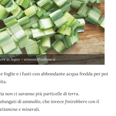
liere di legno – wineandfoodtour.it
e foglie e i fusti con abbondante acqua fredda per poi
ita.
ria
non ci saranno più particelle di terra.
rolungati di ammollo, che invece
finirebbero con il
 vitamine e minerali.