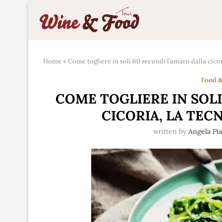
Home
»
Come togliere in soli 60 secondi l’amaro dalla cicori
Food &
COME TOGLIERE IN SOLI
CICORIA, LA TEC
written by
Angela Pi