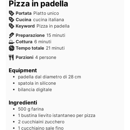
Pizza in padella
Portata
Piatto unico
Cucina
cucina italiana
Keyword
Pizza in padella
Preparazione
15
minuti
Cottura
6
minuti
Tempo totale
21
minuti
Porzioni
4
persone
Equipment
padella dal diametro di 28 cm
spatola in silicone
bilancia digitale
Ingredienti
500
g
farina
1
bustina
lievito istantaneo per pizza
2
cucchiaini
zucchero
1
cucchiaino
sale fino