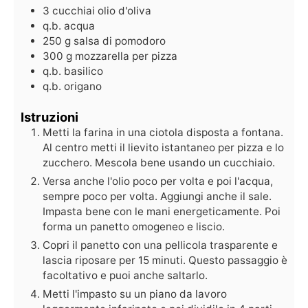
3
cucchiai
olio d'oliva
q.b.
acqua
250
g
salsa di pomodoro
300
g
mozzarella per pizza
q.b.
basilico
q.b.
origano
Istruzioni
Metti la farina in una ciotola disposta a fontana.
Al centro metti il lievito istantaneo per pizza e lo
zucchero. Mescola bene usando un cucchiaio.
Versa anche l'olio poco per volta e poi l'acqua,
sempre poco per volta. Aggiungi anche il sale.
Impasta bene con le mani energeticamente. Poi
forma un panetto omogeneo e liscio.
Copri il panetto con una pellicola trasparente e
lascia riposare per 15 minuti. Questo passaggio è
facoltativo e puoi anche saltarlo.
Metti l'impasto su un piano da lavoro