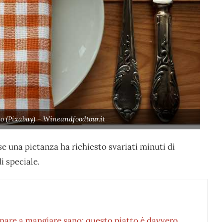
olo (Pixabay) – Wineandfoodtour.it
 se una pietanza ha richiesto svariati minuti di
i speciale.
rnare a mangiare sano: questo piatto è davvero