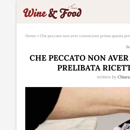
Home
»
Che peccato non aver conosciuto prima questa prel
Se
CHE PECCATO NON AVER
PRELIBATA RICET
written by
Chiar