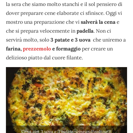
la sera che siamo molto stanchi e il sol pensiero di
dover preparare cene elaborate ci sfinisce. Oggi vi
mostro una preparazione che vi
salverà la cena
e
che si prepara velocemente in
padella
. Non ci
servirà molto, solo
3 patate e 3 uova
che uniremo a
farina,
prezzemolo
e formaggio
per creare un
delizioso piatto dal cuore filante.
Cena con 3 uova e 3 patate-wineandfoodtour.it