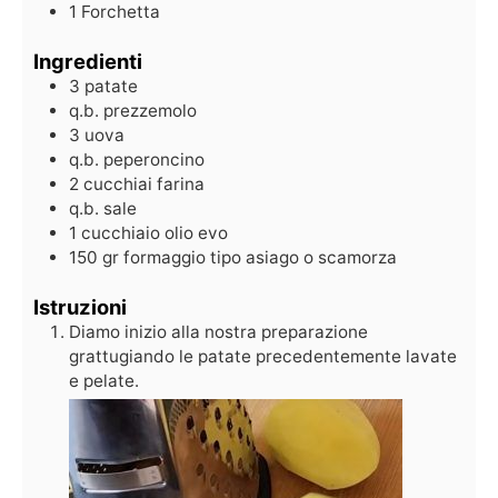
1 Forchetta
Ingredienti
3
patate
q.b. prezzemolo
3
uova
q.b. peperoncino
2
cucchiai farina
q.b. sale
1
cucchiaio olio evo
150
gr
formaggio tipo asiago o scamorza
Istruzioni
Diamo inizio alla nostra preparazione
grattugiando le patate precedentemente lavate
e pelate.