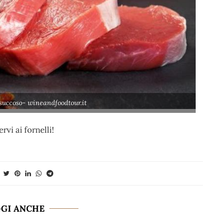
succoso- wineandfoodtour.it
rvi ai fornelli!
GGI ANCHE