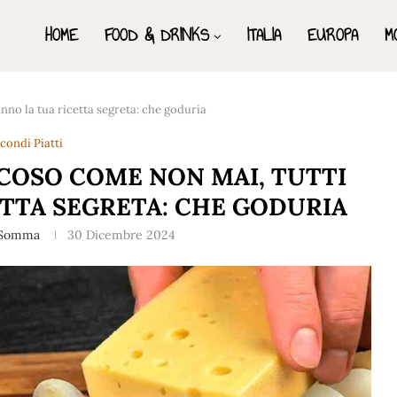
HOME
FOOD & DRINKS
ITALIA
EUROPA
M
nno la tua ricetta segreta: che goduria
condi Piatti
CCOSO COME NON MAI, TUTTI
TTA SEGRETA: CHE GODURIA
 Somma
30 Dicembre 2024