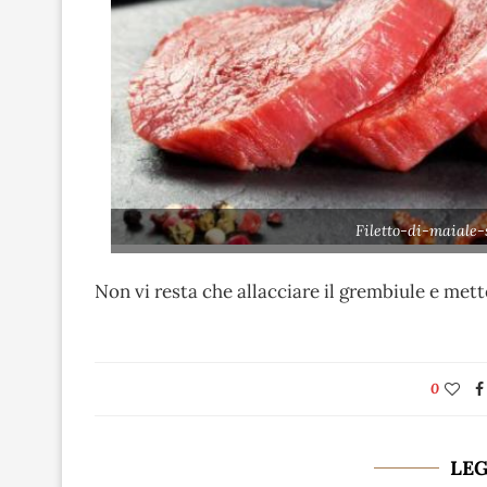
Filetto-di-maiale-
Non vi resta che allacciare il grembiule e mette
0
LE