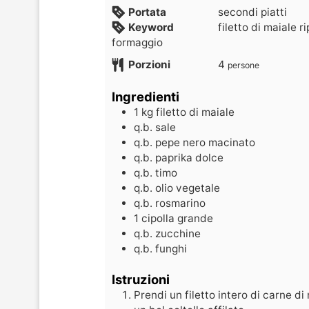
Portata
secondi piatti
Keyword
filetto di maiale ri
formaggio
Porzioni
4
persone
Ingredienti
1
kg
filetto di maiale
q.b.
sale
q.b.
pepe nero macinato
q.b.
paprika dolce
q.b.
timo
q.b.
olio vegetale
q.b.
rosmarino
1
cipolla grande
q.b.
zucchine
q.b.
funghi
Istruzioni
Prendi un filetto intero di carne di 