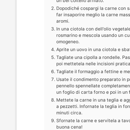
un bel coltello affilato.
Dopodiché cospargi la carne con s
far insaporire meglio la carne mas
aromi.
In una ciotola con dell'olio vegetale
rosmarino e mescola usando un cu
omogeneo.
Aprite un uovo in una ciotola e sb
Tagliate una cipolla a rondelle. Pas
poi mettetela nelle incisioni pratica
Tagliate il formaggio a fettine e me
Usate il condimento preparato in p
pennello spennellate completamente 
un foglio di carta forno e poi in un 
Mettete la carne in una teglia e ag
a pezzetti. Infornate la teglia in 
minuti circa.
Sfornate la carne e servitela a tav
buona cena!