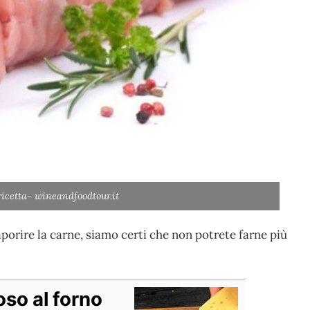
 ricetta- wineandfoodtour.it
orire la carne, siamo certi che non potrete farne più
oso al forno