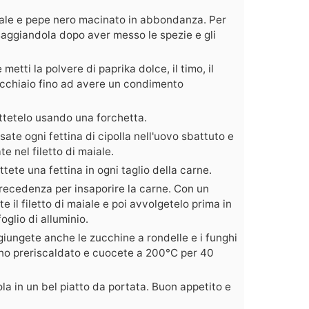
ale e pepe nero macinato in abbondanza. Per
saggiandola dopo aver messo le spezie e gli
 metti la polvere di paprika dolce, il timo, il
cchiaio fino ad avere un condimento
attetelo usando una forchetta.
sate ogni fettina di cipolla nell'uovo sbattuto e
te nel filetto di maiale.
ttete una fettina in ogni taglio della carne.
recedenza per insaporire la carne. Con un
il filetto di maiale e poi avvolgetelo prima in
foglio di alluminio.
giungete anche le zucchine a rondelle e i funghi
forno preriscaldato e cuocete a 200°C per 40
ola in un bel piatto da portata. Buon appetito e