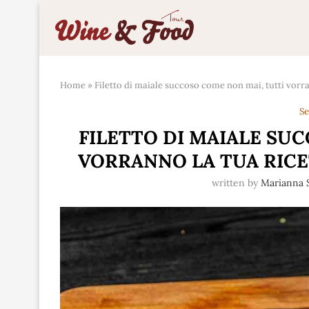
Home
»
Filetto di maiale succoso come non mai, tutti vorra
Se
FILETTO DI MAIALE SU
VORRANNO LA TUA RICE
written by
Marianna