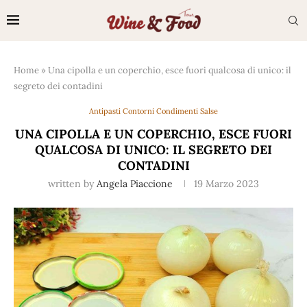
Home
»
Una cipolla e un coperchio, esce fuori qualcosa di unico: il
segreto dei contadini
Antipasti Contorni Condimenti Salse
UNA CIPOLLA E UN COPERCHIO, ESCE FUORI
QUALCOSA DI UNICO: IL SEGRETO DEI
CONTADINI
written by
Angela Piaccione
19 Marzo 2023