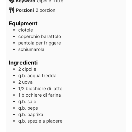
Keyword
cipolle fritte
Porzioni
2
porzioni
Equipment
ciotole
coperchio barattolo
pentola per friggere
schiumarola
Ingredienti
2
cipolle
q.b.
acqua fredda
2
uova
1/2
bicchiere di latte
1
bicchiere di farina
q.b.
sale
q.b.
pepe
q.b.
paprika
q.b.
spezie a piacere