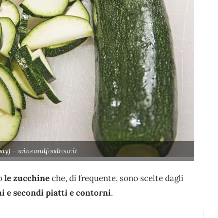
ay) – wineandfoodtour.it
io
le zucchine
che, di frequente, sono scelte dagli
i e secondi piatti e contorni
.