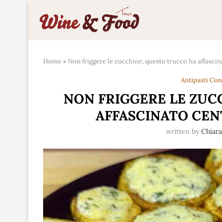
Home
»
Non friggere le zucchine, questo trucco ha affascin
Antipasti Co
NON FRIGGERE LE ZUC
AFFASCINATO CEN
written by
Chiar