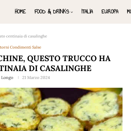
HOME
FOOD & DRINKS
ITALIA
EUROPA
M
ato centinaia di casalinghe
ntorni Condimenti Salse
CHINE, QUESTO TRUCCO HA
TINAIA DI CASALINGHE
a Longo
21 Marzo 2024