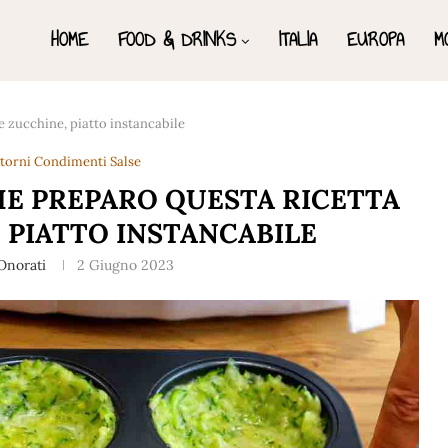
HOME
FOOD & DRINKS
ITALIA
EUROPA
M
e zucchine, piatto instancabile
ntorni Condimenti Salse
HE PREPARO QUESTA RICETTA
 PIATTO INSTANCABILE
Onorati
2 Giugno 2023