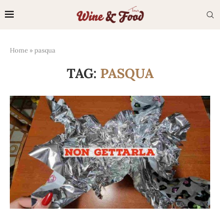
Home
»
pasqua
TAG:
PASQUA