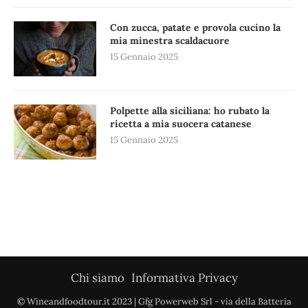
Con zucca, patate e provola cucino la
mia minestra scaldacuore
15 Gennaio 2025
Polpette alla siciliana: ho rubato la
ricetta a mia suocera catanese
15 Gennaio 2025
Chi siamo
Informativa Privacy
© Wineandfoodtour.it 2023 | Gfg Powerweb Srl - via della Batteria