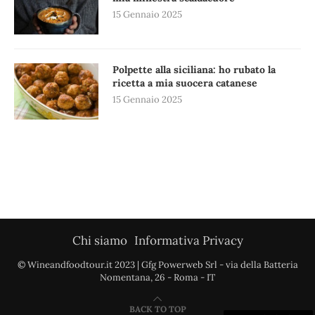
15 Gennaio 2025
Polpette alla siciliana: ho rubato la
ricetta a mia suocera catanese
15 Gennaio 2025
Chi siamo
Informativa Privacy
© Wineandfoodtour.it 2023 | Gfg Powerweb Srl - via della Batteria
Nomentana, 26 - Roma - IT
BACK TO TOP