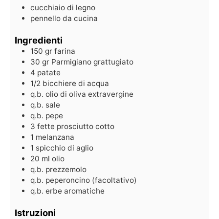
cucchiaio di legno
pennello da cucina
Ingredienti
150
gr
farina
30
gr
Parmigiano grattugiato
4
patate
1/2
bicchiere di acqua
q.b.
olio di oliva extravergine
q.b.
sale
q.b.
pepe
3
fette prosciutto cotto
1
melanzana
1
spicchio di aglio
20
ml
olio
q.b.
prezzemolo
q.b.
peperoncino (facoltativo)
q.b.
erbe aromatiche
Istruzioni