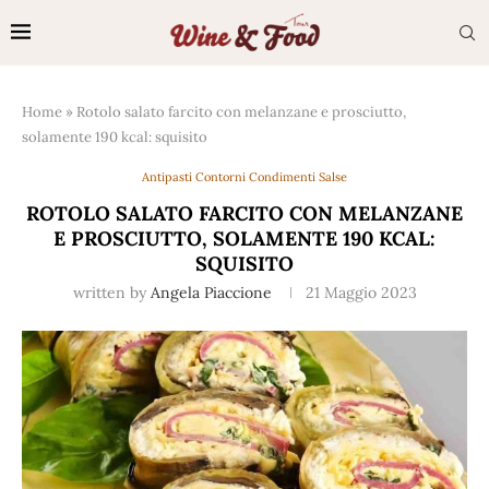
Home
»
Rotolo salato farcito con melanzane e prosciutto,
solamente 190 kcal: squisito
Antipasti Contorni Condimenti Salse
ROTOLO SALATO FARCITO CON MELANZANE
E PROSCIUTTO, SOLAMENTE 190 KCAL:
SQUISITO
written by
Angela Piaccione
21 Maggio 2023