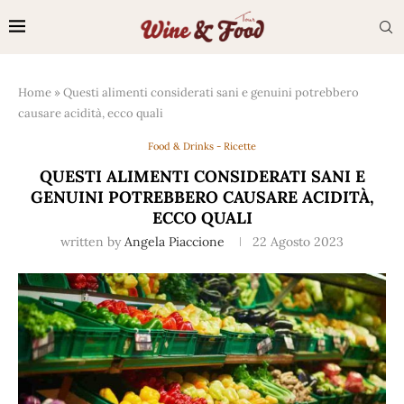
Home
»
Questi alimenti considerati sani e genuini potrebbero
causare acidità, ecco quali
Food & Drinks - Ricette
QUESTI ALIMENTI CONSIDERATI SANI E
GENUINI POTREBBERO CAUSARE ACIDITÀ,
ECCO QUALI
written by
Angela Piaccione
22 Agosto 2023