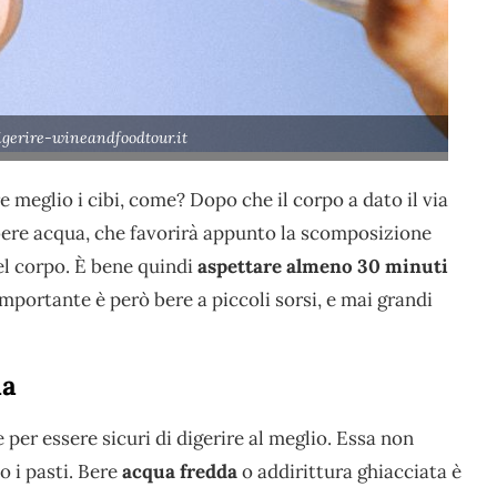
igerire-wineandfoodtour.it
 meglio i cibi, come? Dopo che il corpo a dato il via
 bere acqua, che favorirà appunto la scomposizione
nel corpo. È bene quindi
aspettare almeno 30 minuti
 Importante è però bere a piccoli sorsi, e mai grandi
ua
per essere sicuri di digerire al meglio. Essa non
o i pasti. Bere
acqua fredda
o addirittura ghiacciata è