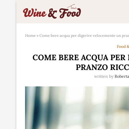
Home
»
Come bere acqua per digerire velocemente un pra
Food &
COME BERE ACQUA PER
PRANZO RIC
written by
Roberta