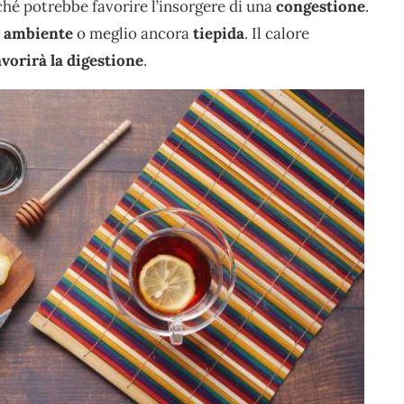
ché potrebbe favorire l’insorgere di una
congestione
.
a ambiente
o meglio ancora
tiepida
. Il calore
avorirà la digestione
.