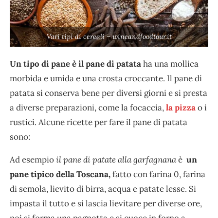
Vari tipi di cereali – wineandfoodtour.it
Un tipo di pane è il pane di patata
ha una mollica
morbida e umida e una crosta croccante. Il pane di
patata si conserva bene per diversi giorni e si presta
a diverse preparazioni, come la focaccia,
la pizza
o i
rustici. Alcune ricette per fare il pane di patata
sono:
Ad esempio
il pane di patate alla garfagnana
è
un
pane tipico della Toscana,
fatto con farina 0, farina
di semola, lievito di birra, acqua e patate lesse. Si
impasta il tutto e si lascia lievitare per diverse ore,
poi si forma una pagnotta e si cuoce in forno a