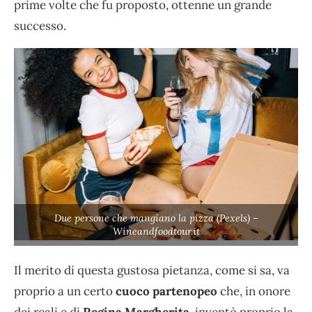
prime volte che fu proposto, ottenne un grande
successo.
Due persone che mangiano la pizza (Pexels) –
Wineandfoodtour.it
Il merito di questa gustosa pietanza, come si sa, va
proprio a un certo
cuoco partenopeo
che, in onore
dei reali e di
Regina Margherita
, inventò proprio la