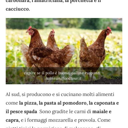
carbonara, l’amatriciana, la porchetta e il
cacciucco.
capire se il pollo è buono, galline ruspanti –
wineandfoodtour.it
Al sud, si producono e si cucinano molti alimenti
come
la pizza, la pasta al pomodoro, la caponata e
il pesce spada
Sono gradite le carni di
maiale e
capra,
e i formaggi mozzarella e provola. Come