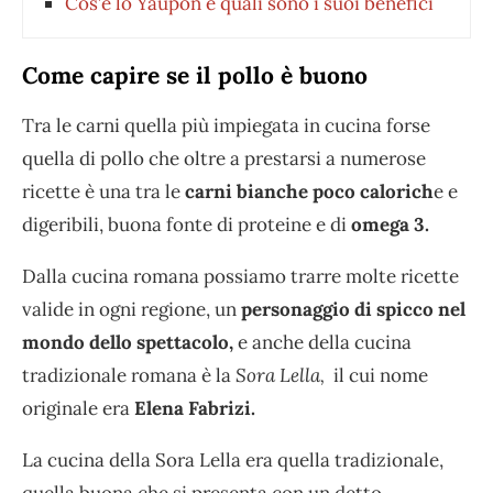
Cos’è lo Yaupon e quali sono i suoi benefici
Come capire se il pollo è buono
Tra le carni quella più impiegata in cucina forse
quella di pollo che oltre a prestarsi a numerose
ricette è una tra le
carni bianche poco calorich
e e
digeribili, buona fonte di proteine e di
omega 3.
Dalla cucina romana possiamo trarre molte ricette
valide in ogni regione, un
personaggio di spicco nel
mondo dello spettacolo,
e anche della cucina
tradizionale romana è la
Sora Lella,
il cui nome
originale era
Elena Fabrizi.
La cucina della Sora Lella era quella tradizionale,
quella buona che si presenta con un detto