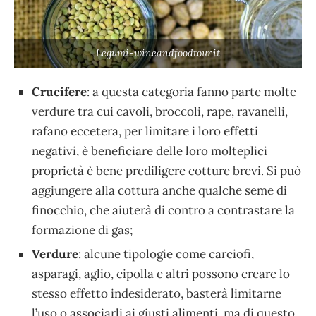
Legumi-wineandfoodtour.it
Crucifere
: a questa categoria fanno parte molte
verdure tra cui cavoli, broccoli, rape, ravanelli,
rafano eccetera, per limitare i loro effetti
negativi, è beneficiare delle loro molteplici
proprietà è bene prediligere cotture brevi. Si può
aggiungere alla cottura anche qualche seme di
finocchio, che aiuterà di contro a contrastare la
formazione di gas;
Verdure
: alcune tipologie come carciofi,
asparagi, aglio, cipolla e altri possono creare lo
stesso effetto indesiderato, basterà limitarne
l’uso o associarli ai giusti alimenti, ma di questo