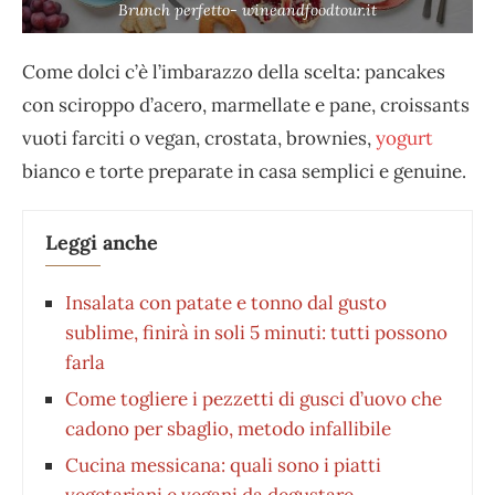
Brunch perfetto- wineandfoodtour.it
Come dolci c’è l’imbarazzo della scelta: pancakes
con sciroppo d’acero, marmellate e pane, croissants
vuoti farciti o vegan, crostata, brownies,
yogurt
bianco e torte preparate in casa semplici e genuine.
Leggi anche
Insalata con patate e tonno dal gusto
sublime, finirà in soli 5 minuti: tutti possono
farla
Come togliere i pezzetti di gusci d’uovo che
cadono per sbaglio, metodo infallibile
Cucina messicana: quali sono i piatti
vegetariani e vegani da degustare