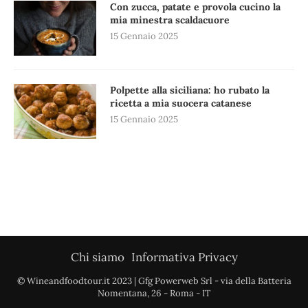
Con zucca, patate e provola cucino la
mia minestra scaldacuore
15 Gennaio 2025
Polpette alla siciliana: ho rubato la
ricetta a mia suocera catanese
15 Gennaio 2025
Chi siamo
Informativa Privacy
© Wineandfoodtour.it 2023 | Gfg Powerweb Srl - via della Batteria
Nomentana, 26 - Roma - IT