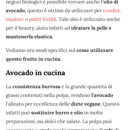
negozi biologici è possibile trovare anche l
‘olio di
avocado
, questo è ottimo da utilizzare per
condire
insalate o piatti freddi
. Tale olio è utilizzato anche
per il beauty, aiuta infatti ad
idratare la pelle e
mantenerla elastica
.
Vediamo ora modi specifici sul
come utilizzare
questo frutto in cucina
.
Avocado in cucina
La
consistenza burrosa
e la grande quantità di
grassi contenuti nella polpa, rendono
l’avocado
l’alleato per eccellenza delle
diete vegane
. Questo
infatti può
sostituire burro e olio
in molte
preparazioni, sia dolci che salate. La polpa può
essere usata a crudo per la preparazione di
sale
di