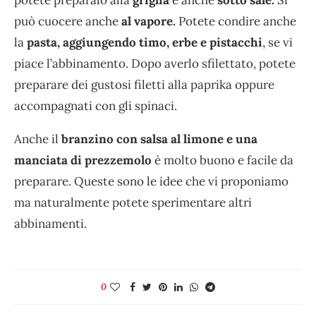
può cuocere anche
al vapore.
Potete condire anche
la
pasta, aggiungendo timo, erbe e pistacchi
, se vi
piace l’abbinamento. Dopo averlo sfilettato, potete
preparare dei gustosi filetti alla paprika oppure
accompagnati con gli spinaci.
Anche il
branzino con salsa al limone e una
manciata di prezzemolo
è molto buono e facile da
preparare. Queste sono le idee che vi proponiamo
ma naturalmente potete sperimentare altri
abbinamenti.
0