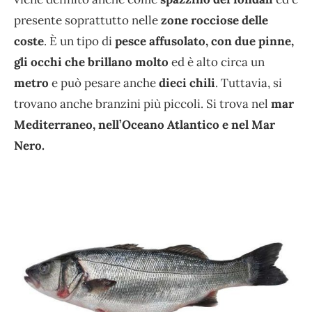
presente soprattutto nelle
zone rocciose delle
coste
. È un tipo di
pesce affusolato, con due pinne,
gli occhi che brillano molto
ed è alto circa un
metro
e può pesare anche
dieci chili
. Tuttavia, si
trovano anche branzini più piccoli. Si trova nel
mar
Mediterraneo, nell’Oceano Atlantico e nel Mar
Nero.