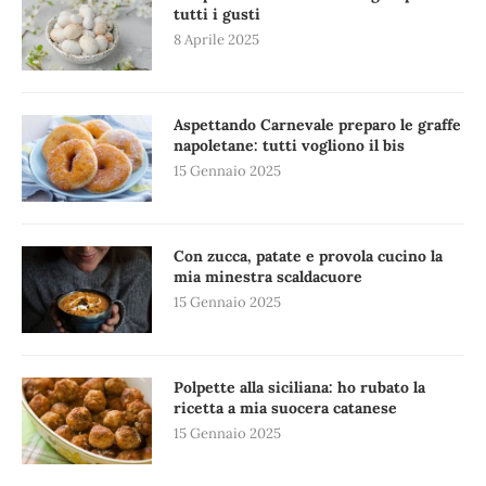
tutti i gusti
8 Aprile 2025
Aspettando Carnevale preparo le graffe
napoletane: tutti vogliono il bis
15 Gennaio 2025
Con zucca, patate e provola cucino la
mia minestra scaldacuore
15 Gennaio 2025
Polpette alla siciliana: ho rubato la
ricetta a mia suocera catanese
15 Gennaio 2025