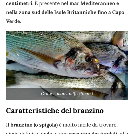
centimetri.
È presente nel
mar Mediteranneo e
nella zona sud delle Isole Britanniche fino a Capo
Verde.
Orate – wineandfoodtour.it
Caratteristiche del branzino
Il
branzino (o spigola)
è molto facile da trovare,
viene definito anche come
spazzino dei fondali
ed è