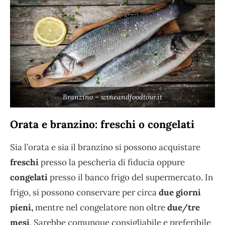
Branzino – wineandfoodtour.it
Orata e branzino: freschi o congelati
Sia l’orata e sia il branzino si possono acquistare
freschi
presso la pescheria di fiducia oppure
congelati
presso il banco frigo del supermercato. In
frigo, si possono conservare per circa
due giorni
pieni,
mentre nel congelatore non oltre
due/tre
mesi
. Sarebbe comunque consigliabile e preferibile