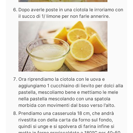
Dopo averle poste in una ciotola le irroriamo con
il succo di 1/ limone per non farle annerire.
Ora riprendiamo la ciotola con le uova e
aggiungiamo 1 cucchiaino di lievito per dolci alla
pastella, mescoliamo bene e mettiamo le mele
nella pastella mescolando con una spatola
morbida con movimenti dal bsso verso l'alto.
Prendiamo una casseruola 18 cm, che andrà
rivestita con della carta da forno sul fondo,
quindi si unge e si spolvera di farina infine si
mette in forno preriscaldato a 180°C per 40-50