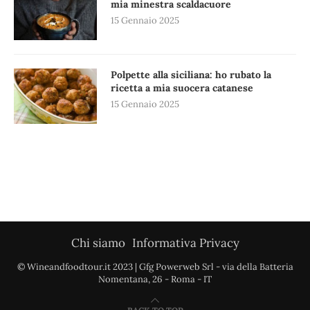
mia minestra scaldacuore
15 Gennaio 2025
Polpette alla siciliana: ho rubato la
ricetta a mia suocera catanese
15 Gennaio 2025
Chi siamo
Informativa Privacy
© Wineandfoodtour.it 2023 | Gfg Powerweb Srl - via della Batteria
Nomentana, 26 - Roma - IT