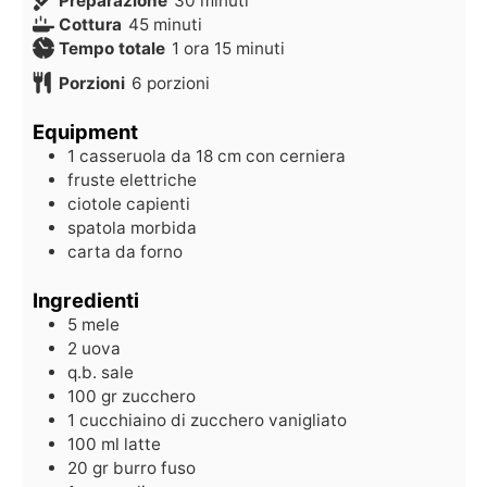
Preparazione
30
minuti
Cottura
45
minuti
Tempo totale
1
ora
15
minuti
Porzioni
6
porzioni
Equipment
1 casseruola da 18 cm con cerniera
fruste elettriche
ciotole capienti
spatola morbida
carta da forno
Ingredienti
5
mele
2
uova
q.b.
sale
100
gr
zucchero
1
cucchiaino di zucchero vanigliato
100
ml
latte
20
gr
burro fuso