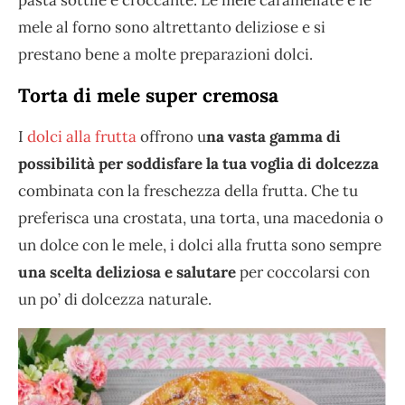
pasta sottile e croccante. Le mele caramellate e le
mele al forno sono altrettanto deliziose e si
prestano bene a molte preparazioni dolci.
Torta di mele super cremosa
I
dolci alla frutta
offrono u
na vasta gamma di
possibilità per soddisfare la tua voglia di dolcezza
combinata con la freschezza della frutta. Che tu
preferisca una crostata, una torta, una macedonia o
un dolce con le mele, i dolci alla frutta sono sempre
una scelta deliziosa e salutare
per coccolarsi con
un po’ di dolcezza naturale.