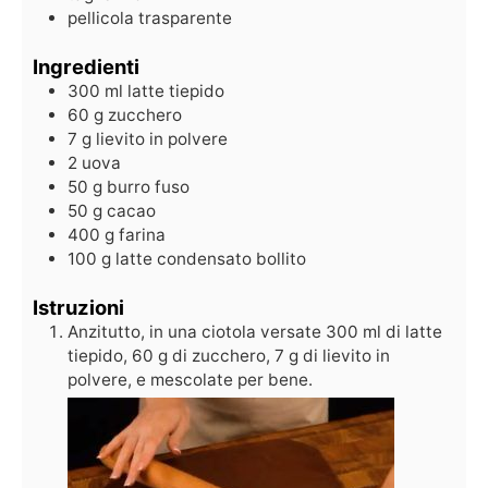
pellicola trasparente
Ingredienti
300
ml
latte tiepido
60
g
zucchero
7
g
lievito in polvere
2
uova
50
g
burro fuso
50
g
cacao
400
g
farina
100
g
latte condensato bollito
Istruzioni
Anzitutto, in una ciotola versate 300 ml di latte
tiepido, 60 g di zucchero, 7 g di lievito in
polvere, e mescolate per bene.