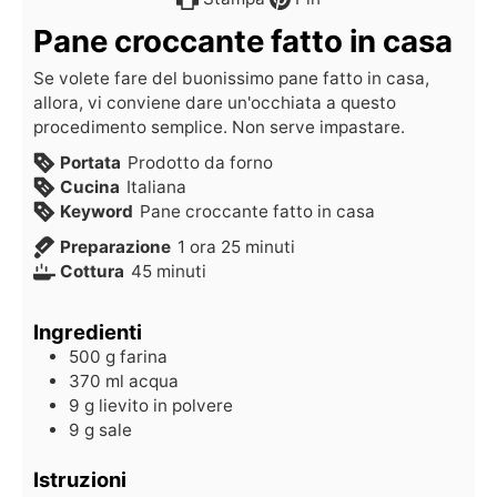
Pane croccante fatto in casa
Se volete fare del buonissimo pane fatto in casa,
allora, vi conviene dare un'occhiata a questo
procedimento semplice. Non serve impastare.
Portata
Prodotto da forno
Cucina
Italiana
Keyword
Pane croccante fatto in casa
Preparazione
1
ora
25
minuti
Cottura
45
minuti
Ingredienti
500
g
farina
370
ml
acqua
9
g
lievito in polvere
9
g
sale
Istruzioni