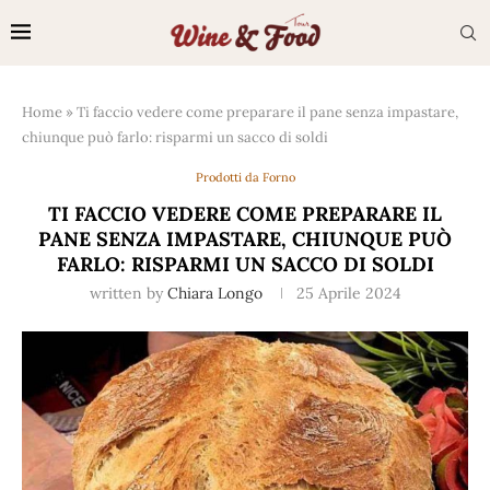
Home
»
Ti faccio vedere come preparare il pane senza impastare,
chiunque può farlo: risparmi un sacco di soldi
Prodotti da Forno
TI FACCIO VEDERE COME PREPARARE IL
PANE SENZA IMPASTARE, CHIUNQUE PUÒ
FARLO: RISPARMI UN SACCO DI SOLDI
written by
Chiara Longo
25 Aprile 2024