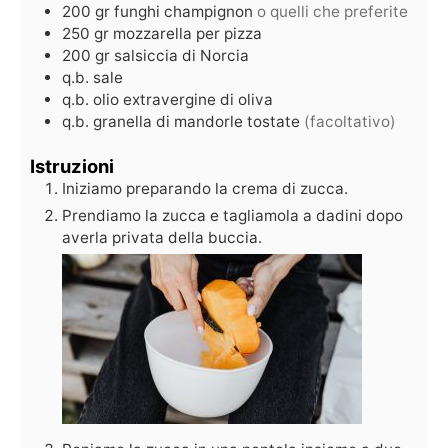
200
gr
funghi champignon
o quelli che preferite
250
gr
mozzarella per pizza
200
gr
salsiccia di Norcia
q.b.
sale
q.b.
olio extravergine di oliva
q.b.
granella di mandorle tostate
(facoltativo)
Istruzioni
Iniziamo preparando la crema di zucca.
Prendiamo la zucca e tagliamola a dadini dopo
averla privata della buccia.