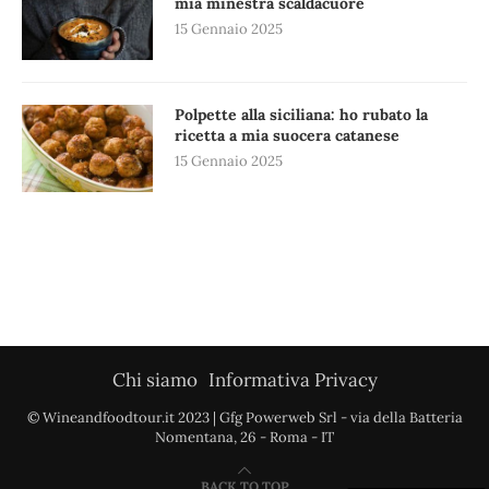
mia minestra scaldacuore
15 Gennaio 2025
Polpette alla siciliana: ho rubato la
ricetta a mia suocera catanese
15 Gennaio 2025
Chi siamo
Informativa Privacy
© Wineandfoodtour.it 2023 | Gfg Powerweb Srl - via della Batteria
Nomentana, 26 - Roma - IT
BACK TO TOP