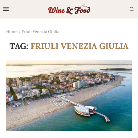
Home
»
Friuli Venezia Giulia
TAG:
FRIULI VENEZIA GIULIA