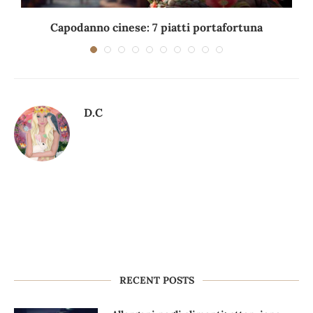
Capodanno cinese: 7 piatti portafortuna
C
D.C
RECENT POSTS