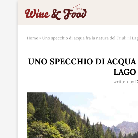
Home
»
Uno specchio di acqua fra la natura del Friuli: il La
UNO SPECCHIO DI ACQUA F
LAGO 
written by
D