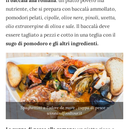
Il baccalà alla romana
: un piatto povero ma
nutriente, che si prepara con baccalà ammollato,
pomodori pelati
, cipolle, olive nere, pinoli, uvetta,
olio extravergine di oliva e sale.
Il baccalà deve
essere tagliato a pezzi e cotto in una teglia con il
sugo di pomodoro e gli altri ingredienti.
Spaghettini a l’odore de mare , zuppa di pesce –
wineandfoodtour.it