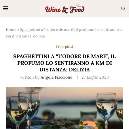
Home
»
Spaghettini a “l’odore de mare”, il profumo lo sentiranno a
km di distanza: delizia
Primi piatti
SPAGHETTINI A “L’ODORE DE MARE”, IL
PROFUMO LO SENTIRANNO A KM DI
DISTANZA: DELIZIA
written by
Angela Piaccione
27 Luglio 2023