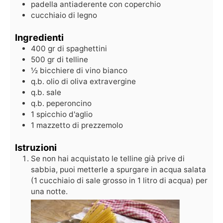
padella antiaderente con coperchio
cucchiaio di legno
Ingredienti
400
gr
di spaghettini
500
gr
di telline
½
bicchiere di vino bianco
q.b.
olio di oliva extravergine
q.b.
sale
q.b.
peperoncino
1
spicchio d'aglio
1
mazzetto di prezzemolo
Istruzioni
Se non hai acquistato le telline già prive di
sabbia, puoi metterle a spurgare in acqua salata
(1 cucchiaio di sale grosso in 1 litro di acqua) per
una notte.