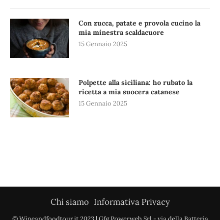
Con zucca, patate e provola cucino la
mia minestra scaldacuore
15 Gennaio 2025
Polpette alla siciliana: ho rubato la
ricetta a mia suocera catanese
15 Gennaio 2025
Chi siamo
Informativa Privacy
© Wineandfoodtour.it 2023 | Gfg Powerweb Srl - via della Batteria