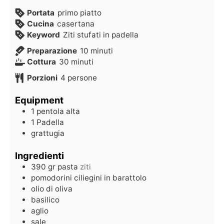
Portata
primo piatto
Cucina
casertana
Keyword
Ziti stufati in padella
Preparazione
10
minuti
Cottura
30
minuti
Porzioni
4
persone
Equipment
1 pentola alta
1 Padella
grattugia
Ingredienti
390
gr
pasta
ziti
pomodorini ciliegini in barattolo
olio di oliva
basilico
aglio
sale