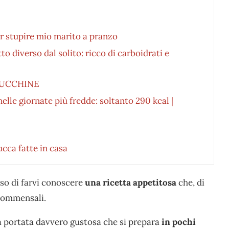
r stupire mio marito a pranzo
o diverso dal solito: ricco di carboidrati e
ZUCCHINE
nelle giornate più fredde: soltanto 290 kcal |
ucca fatte in casa
iso di farvi conoscere
una ricetta appetitosa
che, di
i commensali.
ma portata davvero gustosa che si prepara
in pochi