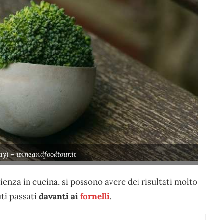
ay) – wineandfoodtour.it
ienza in cucina, si possono avere dei risultati molto
uti passati
davanti ai
fornelli
.