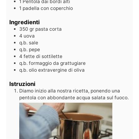
1 Pentola dai bordi alti
1 padella con coperchio
Ingredienti
350
gr
pasta corta
4
uova
q.b.
sale
q.b.
pepe
4
fette di sottilette
q.b.
formaggio da grattugiare
q.b.
olio extravergine di oliva
Istruzioni
Diamo inizio alla nostra ricetta, ponendo una
pentola con abbondante acqua salata sul fuoco.