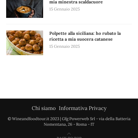
mia minestra scaldacuore
15 Gennaio 2025
Polpette alla siciliana: ho rubato la
ricetta a mia suocera catanese
15 Gennaio 2025
Chi siamo
Informativa Privacy
© Wineandfoodtour.it 2023 | Gfg Powerweb Srl - via della Batteria
Nomentana, 26 - Roma - IT