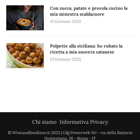
Con zucca, patate e provola cucino la
mia minestra scaldacuore
15 Gennaio 2025
Polpette alla siciliana: ho rubato la
ricetta a mia suocera catanese
15 Gennaio 2025
Chi siamo
Informativa Privacy
© Wineandfoodtour.it 2023 | Gfg Powerweb Srl - via della Batteria
Nomentana, 26 - Roma - IT