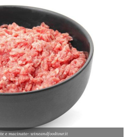
ate e macinato- wineandfoodtour.it