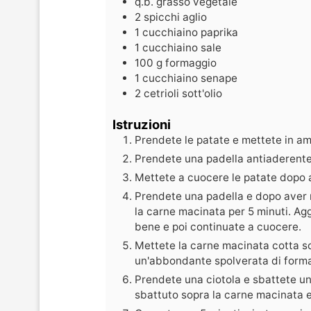
q.b.
grasso vegetale
2
spicchi
aglio
1
cucchiaino
paprika
1
cucchiaino
sale
100
g
formaggio
1
cucchiaino
senape
2
cetrioli sott'olio
Istruzioni
Prendete le patate e mettete in am
Prendete una padella antiaderente e
Mettete a cuocere le patate dopo av
Prendete una padella e dopo aver m
la carne macinata per 5 minuti. Ag
bene e poi continuate a cuocere.
Mettete la carne macinata cotta so
un'abbondante spolverata di formag
Prendete una ciotola e sbattete un
sbattuto sopra la carne macinata e