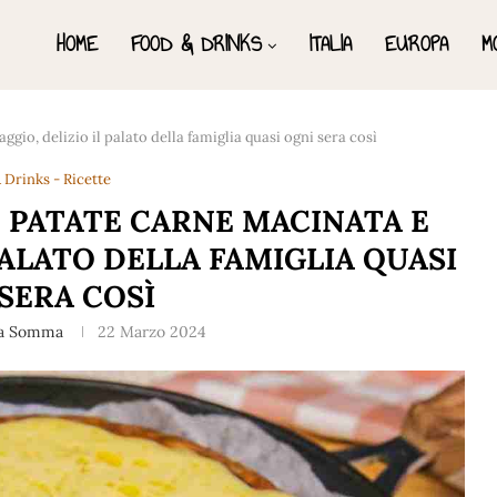
HOME
FOOD & DRINKS
ITALIA
EUROPA
M
io, delizio il palato della famiglia quasi ogni sera così
 Drinks - Ricette
 PATATE CARNE MACINATA E
PALATO DELLA FAMIGLIA QUASI
SERA COSÌ
a Somma
22 Marzo 2024