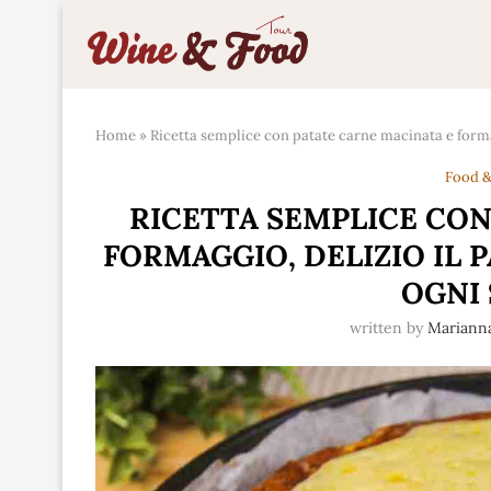
Home
»
Ricetta semplice con patate carne macinata e formagg
Food &
RICETTA SEMPLICE CON
FORMAGGIO, DELIZIO IL 
OGNI 
written by
Mariann