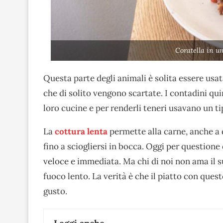
Coratella in u
Questa parte degli animali è solita essere usa
che di solito vengono scartate. I contadini qui
loro cucine e per renderli teneri usavano un ti
La
cottura lenta
permette alla carne, anche a q
fino a sciogliersi in bocca. Oggi per questione
veloce e immediata. Ma chi di noi non ama il s
fuoco lento. La verità è che il piatto con quest
gusto.