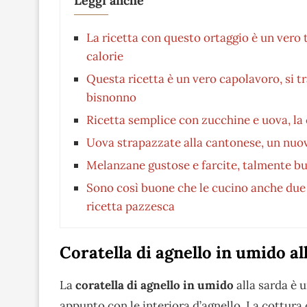
Leggi anche
La ricetta con questo ortaggio è un vero 
calorie
Questa ricetta è un vero capolavoro, si tr
bisnonno
Ricetta semplice con zucchine e uova, la
Uova strapazzate alla cantonese, un nuo
Melanzane gustose e farcite, talmente buo
Sono così buone che le cucino anche due v
ricetta pazzesca
Coratella di agnello in umido al
La
coratella di agnello in umido
alla sarda è 
appunto con le interiora d’agnello. La cottura 