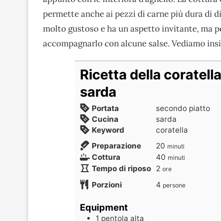
permette anche ai pezzi di carne più dura di d
molto gustoso e ha un aspetto invitante, ma p
accompagnarlo con alcune salse. Vediamo ins
Ricetta della coratell
sarda
Portata
secondo piatto
Cucina
sarda
Keyword
coratella
Preparazione
20
minuti
Cottura
40
minuti
Tempo di riposo
2
ore
Porzioni
4
persone
Equipment
1 pentola alta