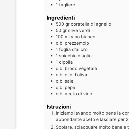
1 tagliere
Ingredienti
500
gr
coratella di agnello
50
gr
olive verdi
100
ml
vino bianco
q.b.
prezzemolo
1
foglia
d'alloro
1
spicchio
d'aglio
1
cipolla
q.b.
brodo vegetale
q.b.
olio d'oliva
q.b.
sale
q.b.
pepe
q.b.
aceto di vino
Istruzioni
Iniziamo lavando molto bene la cor
abbondante aceto e lasciare per 2 
Scolare, sciacquare molto bene e ta