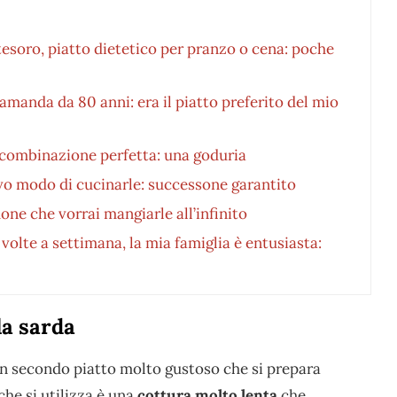
tesoro, piatto dietetico per pranzo o cena: poche
amanda da 80 anni: era il piatto preferito del mio
 combinazione perfetta: una goduria
vo modo di cucinarle: successone garantito
ne che vorrai mangiarle all’infinito
olte a settimana, la mia famiglia è entusiasta:
la sarda
un secondo piatto molto gustoso che si prepara
che si utilizza è una
cottura molto lenta
che