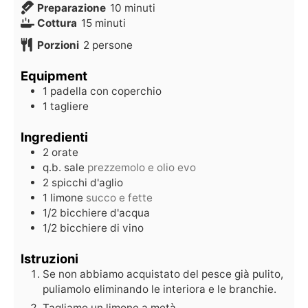
Preparazione
10
minuti
Cottura
15
minuti
Porzioni
2
persone
Equipment
1 padella con coperchio
1 tagliere
Ingredienti
2
orate
q.b.
sale
prezzemolo e olio evo
2
spicchi d'aglio
1
limone
succo e fette
1/2
bicchiere d'acqua
1/2
bicchiere di vino
Istruzioni
Se non abbiamo acquistato del pesce già pulito,
puliamolo eliminando le interiora e le branchie.
Tagliamo un limone a metà.