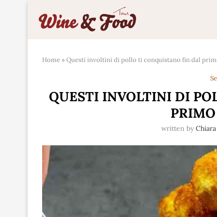
Home
»
Questi involtini di pollo ti conquistano fin dal p
Se
QUESTI INVOLTINI DI PO
PRIM
written by
Chiara