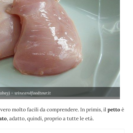
ixabay) – wineandfoodtour.it
avvero molto facili da comprendere. In primis, il
petto
è
ato
, adatto, quindi, proprio a tutte le età.