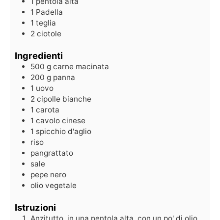
1 pentola alta
1 Padella
1 teglia
2 ciotole
Ingredienti
500
g
carne macinata
200
g
panna
1
uovo
2
cipolle bianche
1
carota
1
cavolo cinese
1
spicchio d'aglio
riso
pangrattato
sale
pepe nero
olio vegetale
Istruzioni
Anzitutto, in una pentola alta, con un po' di olio