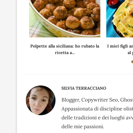
mari fritti
Polpette alla siciliana: ho rubato la
I miei figli
i
ricetta a...
al
SILVIA TERRACCIANO
Blogger, Copywriter Seo, Ghost
Appassionata di discipline oli
delle tradizioni e dei luoghi av
delle mie passioni.