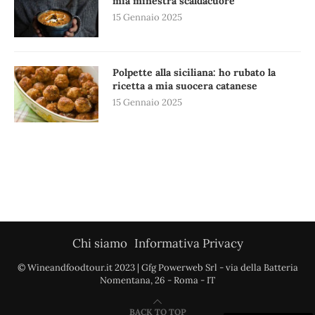
mia minestra scaldacuore
15 Gennaio 2025
Polpette alla siciliana: ho rubato la
ricetta a mia suocera catanese
15 Gennaio 2025
Chi siamo
Informativa Privacy
© Wineandfoodtour.it 2023 | Gfg Powerweb Srl - via della Batteria
Nomentana, 26 - Roma - IT
BACK TO TOP