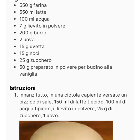
550
g
farina
550
ml
latte
100
ml
acqua
7
g
lievito in polvere
200
g
burro
2
uova
15
g
uvetta
15
g
noci
25
g
zucchero
50
g
preparato in polvere per budino alla
vaniglia
Istruzioni
Innanzitutto, in una ciotola capiente versate un
pizzico di sale, 150 ml di latte tiepido, 100 ml di
acqua tipiedo, il lievito in polvere, 25 g di
zucchero, 1 uovo.