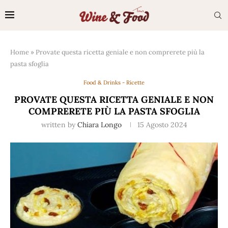
Home
»
Provate questa ricetta geniale e non comprerete più la
pasta sfoglia
Food & Drinks - Ricette
PROVATE QUESTA RICETTA GENIALE E NON
COMPRERETE PIÙ LA PASTA SFOGLIA
written by
Chiara Longo
15 Agosto 2024