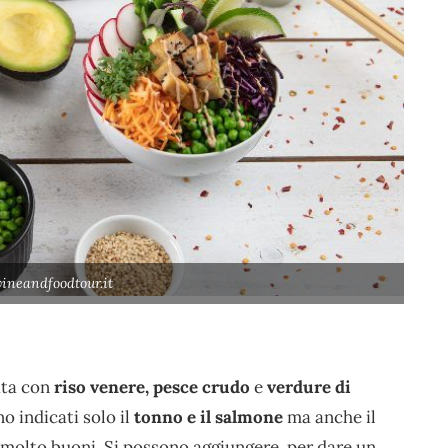
ineandfoodtour.it
ata con
riso venere, pesce crudo
e
verdure di
o indicati solo il
tonno e il salmone
ma anche il
 molto buoni. Si possono aggiungere, per dare un