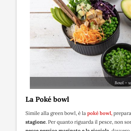
Bowl – w
La Poké bowl
Simile alla green bowl, è la
poké bowl,
prepar
stagione
. Per quanto riguarda il pesce, non son
pesce persico marinato e la ricciola
, davvero