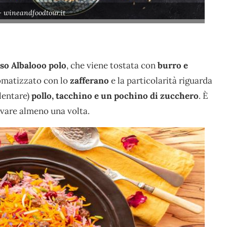
– wineandfoodtour.it
riso Albalooo polo
, che viene tostata con
burro e
aromatizzato con lo
zafferano
e la particolarità riguarda
lentare)
pollo, tacchino e un pochino di zucchero
. È
ovare almeno una volta.