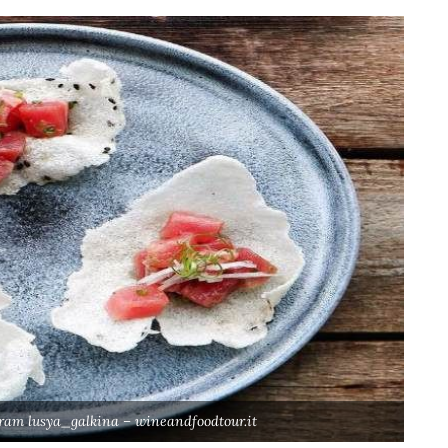
gram lusya_galkina – wineandfoodtour.it