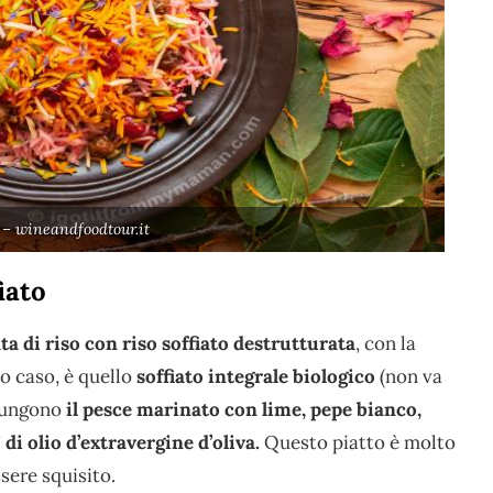
 – wineandfoodtour.it
fiato
ta di riso con riso soffiato destrutturata
, con la
to caso, è quello
soffiato integrale biologico
(non va
giungono
il pesce marinato con lime, pepe bianco,
 di olio d’extravergine d’oliva.
Questo piatto è molto
ssere squisito.