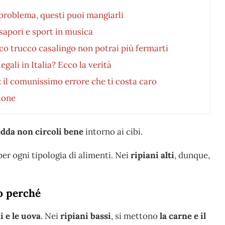
n problema, questi puoi mangiarli
sapori e sport in musica
co trucco casalingo non potrai più fermarti
egali in Italia? Ecco la verità
a: il comunissimo errore che ti costa caro
ione
redda non circoli bene
intorno ai cibi.
 per ogni tipologia di alimenti. Nei
ripiani alti
, dunque,
co perché
ni e le uova
. Nei
ripiani bassi
, si mettono
la carne e il