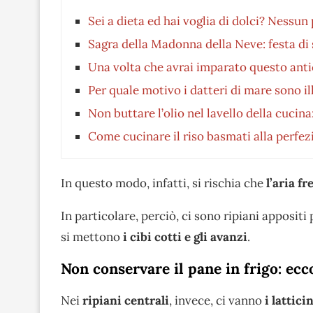
Sei a dieta ed hai voglia di dolci? Nessu
Sagra della Madonna della Neve: festa di 
Una volta che avrai imparato questo anti
Per quale motivo i datteri di mare sono ill
Non buttare l’olio nel lavello della cucin
Come cucinare il riso basmati alla perfez
In questo modo, infatti, si rischia che
l’aria f
In particolare, perciò, ci sono ripiani appositi
si mettono
i
cibi cotti e gli avanzi
.
Non conservare il pane in frigo: ec
Nei
ripiani centrali
, invece, ci vanno
i lattici