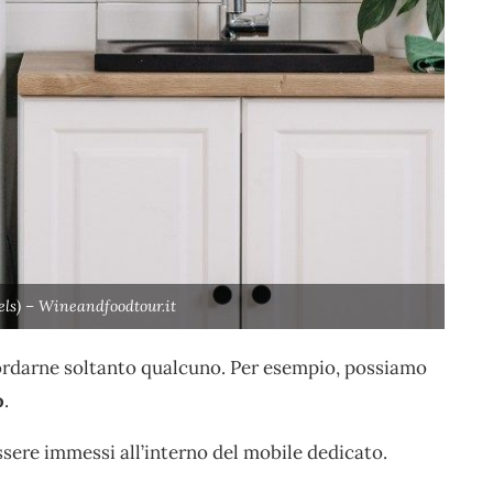
xels) – Wineandfoodtour.it
icordarne soltanto qualcuno. Per esempio, possiamo
o
.
ssere immessi all’interno del mobile dedicato.