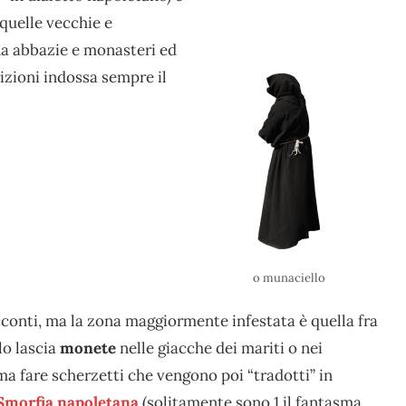
 quelle vecchie e
na abbazie e monasteri ed
izioni indossa sempre il
o munaciello
acconti, ma la zona maggiormente infestata è quella fra
lo lascia
monete
nelle giacche dei mariti o nei
ma fare scherzetti che vengono poi “tradotti” in
Smorfia napoletana
(solitamente sono 1 il fantasma,