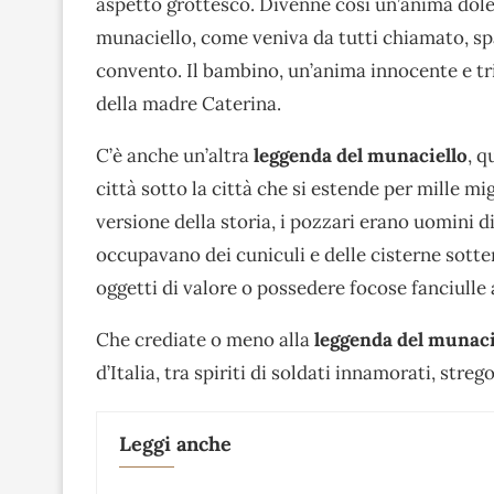
aspetto grottesco. Divenne così un’anima dolen
munaciello, come veniva da tutti chiamato, spa
convento. Il bambino, un’anima innocente e tris
della madre Caterina.
C’è anche un’altra
leggenda del munaciello
, q
città sotto la città che si estende per mille m
versione della storia, i pozzari erano uomini d
occupavano dei cuniculi e delle cisterne sotter
oggetti di valore o possedere focose fanciulle 
Che crediate o meno alla
leggenda del munaci
d’Italia, tra spiriti di soldati innamorati, str
Leggi anche