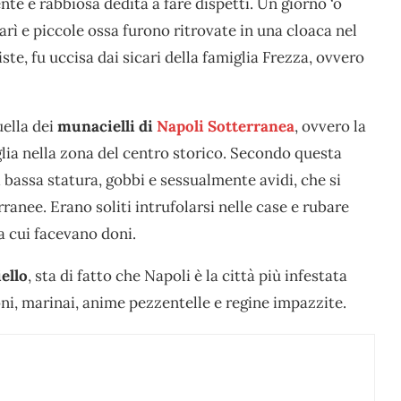
te e rabbiosa dedita a fare dispetti. Un giorno ‘o
rì e piccole ossa furono ritrovate in una cloaca nel
te, fu uccisa dai sicari della famiglia Frezza, ovvero
uella dei
munacielli di
Napoli Sotterranea
, ovvero la
iglia nella zona del centro storico. Secondo questa
i bassa statura, gobbi e sessualmente avidi, che si
ranee. Erano soliti intrufolarsi nelle case e rubare
a cui facevano doni.
ello
, sta di fatto che Napoli è la città più infestata
egoni, marinai, anime pezzentelle e regine impazzite.