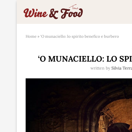
Home
»
‘O munaciello: lo spirito benefico e burbero
‘O MUNACIELLO: LO SP
written by
Silvia Ter