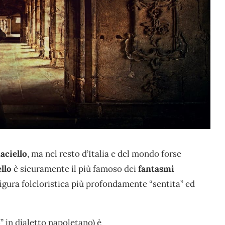
aciello
, ma nel resto d’Italia e del mondo forse
ello
è sicuramente il più famoso dei
fantasmi
figura folcloristica più profondamente “sentita” ed
o
” in dialetto napoletano) è