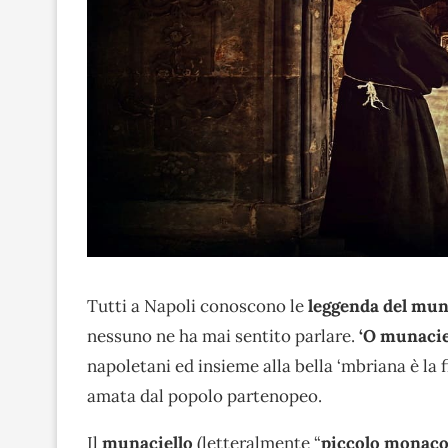
Tutti a Napoli conoscono le
leggenda del mun
nessuno ne ha mai sentito parlare.
‘O munaci
napoletani ed insieme alla bella ‘mbriana è la 
amata dal popolo partenopeo.
Il
munaciello
(letteralmente “
piccolo monac