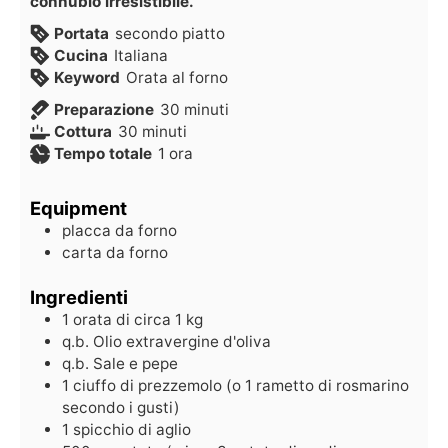
connubio irresistibile.
Portata
secondo piatto
Cucina
Italiana
Keyword
Orata al forno
Preparazione
30
minuti
Cottura
30
minuti
Tempo totale
1
ora
Equipment
placca da forno
carta da forno
Ingredienti
1
orata di circa 1 kg
q.b.
Olio extravergine d'oliva
q.b.
Sale e pepe
1
ciuffo di prezzemolo (o 1 rametto di rosmarino
secondo i gusti)
1
spicchio di aglio