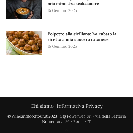
mia minestra scaldacuore
15 Gennaio 2025
Polpette alla siciliana: ho rubato la
ricetta a mia suocera catanese
15 Gennaio 2025
Chi siamo
Informativa Privacy
© Wineandfoodtour.it 2023 | Gfg Powerweb Srl - via della Batteria
Nomentana, 26 - Roma - IT